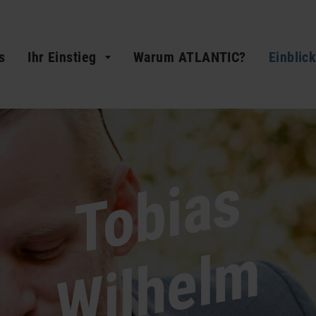
s
Ihr Einstieg
Warum ATLANTIC?
Einblic
Tobias
Wilhelm