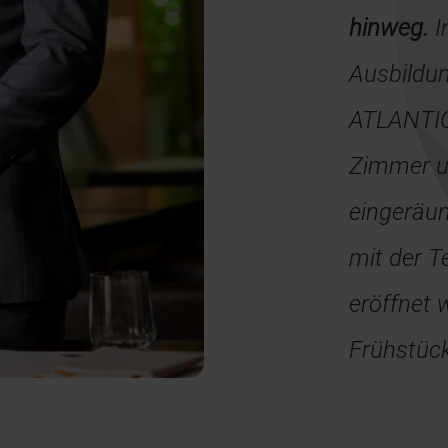
hinweg.
I
Ausbildun
ATLANTIC 
Zimmer un
eingeräu
mit der T
eröffnet 
Frühstück