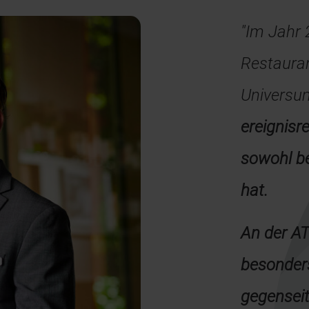
"Im Jahr
Restaura
Universu
ereignisr
sowohl be
hat.
An der AT
besonder
gegenseit