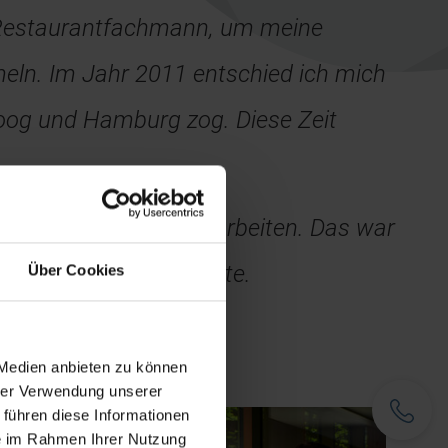
s Restaurantfachmann, um meine
eln. Im Jahr 2011 entschied ich mich
eoog und Hamburg zog. Diese Zeit
s guten Freundes zu arbeiten. Das war
den und erweitern konnte.
Über Cookies
 Medien anbieten zu können
hrer Verwendung unserer
Telefon
 führen diese Informationen
ie im Rahmen Ihrer Nutzung