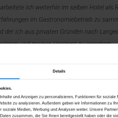
rbeitete ich weiterhin im selben Hotel al
 Erfahrungen im Gastronomiebetrieb zu samm
end der ich aus privaten Gründen nach Lang
ewinnen und meinen Horizont zu erweitern.
urück und begann in einem Restaurant eine
Kenntnisse in einem familiären Umfeld anwen
Details
okies.
nhalte und Anzeigen zu personalisieren, Funktionen für soziale
emitarbeiter in die
Website zu analysieren. Außerdem geben wir Informationen zu I
r soziale Medien, Werbung und Analysen weiter. Unsere Partner
 Bremen.
Eine
 Daten zusammen, die Sie Ihnen bereitgestellt haben oder die s