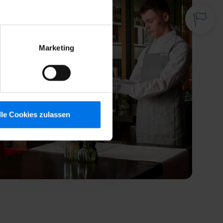
Veranst
Marketing
lle Cookies zulassen