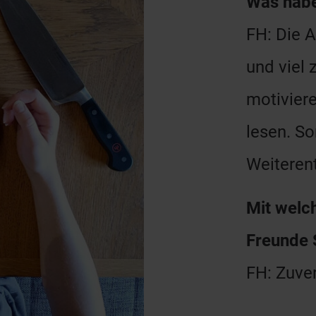
Was habe
FH: Die A
und viel 
motiviere
lesen. So
Weiteren
Mit welc
Freunde 
FH: Zuver