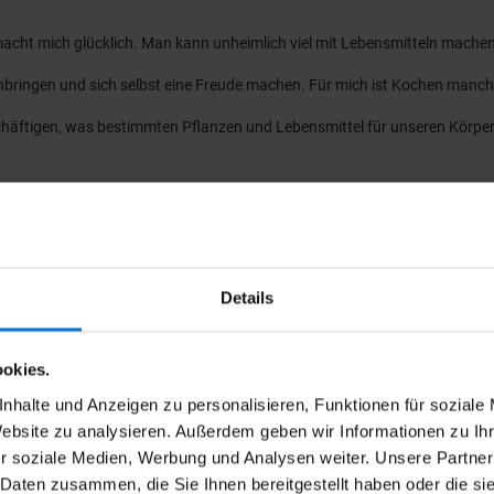
cht mich glücklich. Man kann unheimlich viel mit Lebensmitteln machen. I
ingen und sich selbst eine Freude machen. Für mich ist Kochen manchmal
eschäftigen, was bestimmten Pflanzen und Lebensmittel für unseren Körpe
Details
okies.
nhalte und Anzeigen zu personalisieren, Funktionen für soziale
und warum?
Website zu analysieren. Außerdem geben wir Informationen zu I
r soziale Medien, Werbung und Analysen weiter. Unsere Partner
sugo mit Garnelen
 Daten zusammen, die Sie Ihnen bereitgestellt haben oder die s