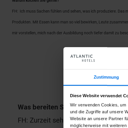
Warum kochen Sie gerne?
FH: Ich muss Sachen fühlen und sehen, was ich produziere. Das ma
Produkten. Mit Essen kann man so viel bewirken, Leute zusammenbr
mir vorstellen, mich nach der Ausbildung noch tiefer damit zu b
Zustimmung
Diese Website verwendet Co
Wir verwenden Cookies, um I
Was bereiten Sie zurzeit gerne zu 
und die Zugriffe auf unsere 
Website an unsere Partner fü
FH: Zurzeit sehr gerne ein Tomaten
möglicherweise mit weiteren