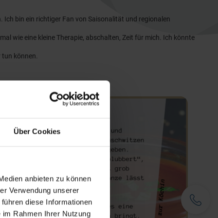
ch bin ein richtiger Fan von Saisonalität und regionalen
 wie eine kleine Therapie, abschalten, Zeit für mich. Ich könnte
r tun können.
Über Cookies
 Medien anbieten zu können
hrer Verwendung unserer
Telefon
 führen diese Informationen
ie im Rahmen Ihrer Nutzung