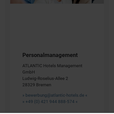
Personalmanagement
ATLANTIC Hotels Management
GmbH
Ludwig-Roselius-Allee 2
28329 Bremen
bewerbung@atlantic-hotels.de
+49 (0) 421 944 888-574